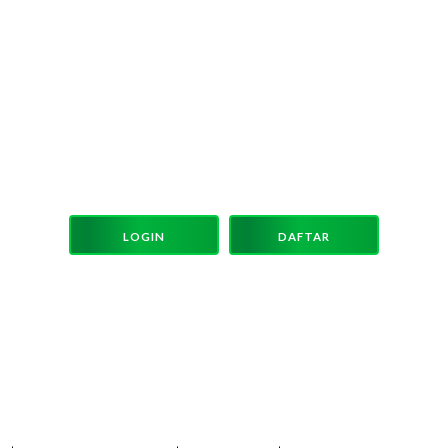
HOME
BUKTI
SITUS AMAN & TERPERCAYA
LOGIN
DAFTAR