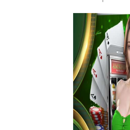
03 MAR 2025
|
TAMPILJIT