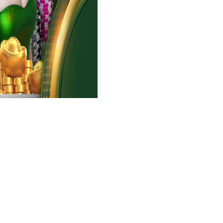
AME TOGEL
-
LUNAS
 pada permainan GEORGIA
 kurung waktu hanya 5 – 10
dah dapat di cairkan oleh