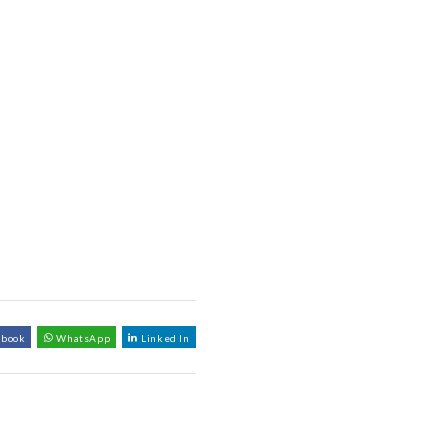
fo pendaftaran lebih lanjut
ebook
WhatsApp
Linked In