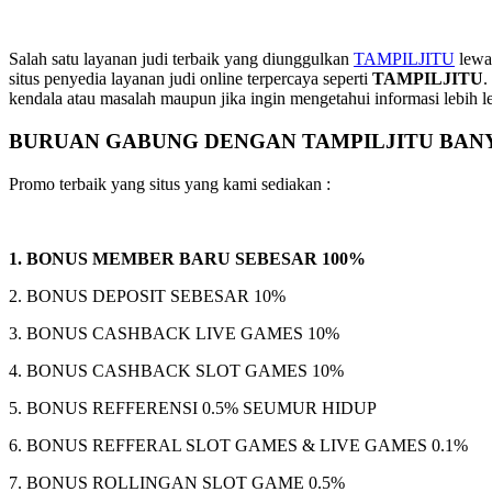
Salah satu layanan judi terbaik yang diunggulkan
TAMPILJITU
lewa
situs penyedia layanan judi online terpercaya seperti
TAMPILJITU
.
kendala atau masalah maupun jika ingin mengetahui informasi lebih l
BURUAN GABUNG DENGAN
TAMPILJITU
BAN
Promo terbaik yang situs yang kami sediakan :
1.
BONUS MEMBER BARU SEBESAR 100%
2. BONUS DEPOSIT SEBESAR 10%
3.
BONUS CASHBACK LIVE GAMES 10%
4. BONUS CASHBACK SLOT GAMES 10%
5. BONUS REFFERENSI 0.5% SEUMUR HIDUP
6. BONUS REFFERAL SLOT GAMES & LIVE GAMES 0.1%
7. BONUS ROLLINGAN SLOT GAME 0.5%