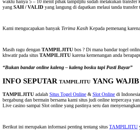
waktu hanya 5 – 10 menit pihak tampiljitu sudah melakukan transfer
yang
SAH / VALID
yang langung di dapatkan melaui tanda transfer t
Kami mengucapakan banyak
Terima Kasih
Kepada pemenang karena
Masih ragu dengan
TAMPILJITU
bos ? Di mana bandar togel onlin
khwatir pada situs
TAMPILJITU
karena kemenangan anda berapapu
“Bukan bandar online kaleng – kaleng bosku tapi Pasti Bayar”
INFO SEPUTAR
YANG WAJIB
TAMPILJITU
TAMPILJITU
adalah
Situs Togel Online
&
Slot Online
di Indones
bergabung dan bermain bersama kami situs judi online terpercaya 
Live casino sampai Slot online yang pastinya seru dan menyenangkan
Berikut ini merupakan informasi penting tentang situs
TAMPILJITU
y