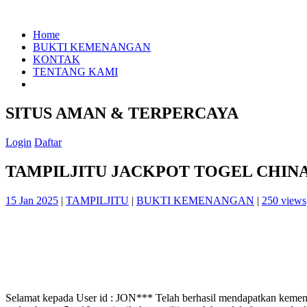
Home
BUKTI KEMENANGAN
KONTAK
TENTANG KAMI
SITUS AMAN & TERPERCAYA
Login
Daftar
TAMPILJITU JACKPOT TOGEL CHINA P
15 Jan 2025
|
TAMPILJITU
|
BUKTI KEMENANGAN
|
250 views
Selamat kepada User id : JON*** Telah
berhasil
mendapatkan keme