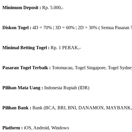
Minimum Deposit :
Rp. 5.000,-
Diskon Togel :
4D = 70% | 3D = 60% | 2D = 30% ( Semua Pasaran T
Minimal Betting Togel :
Rp. 1 PERAK,-
Pasaran Togel Terbaik :
Totomacau, Togel Singapore, Toge
Pilihan Mata Uang :
Indonesia Rupiah (IDR)
Pilihan Bank :
Bank (BCA, BRI, BNI, DANAMON, MAYBANK
Platform :
iOS, Android, Windows