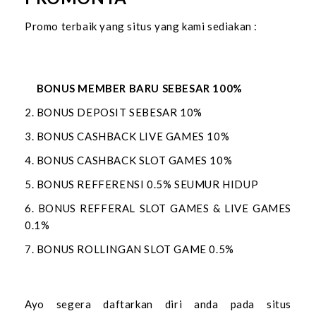
Promo terbaik yang situs yang kami sediakan :
1.
BONUS MEMBER BARU SEBESAR 100%
2. BONUS DEPOSIT SEBESAR 10%
3.
BONUS CASHBACK LIVE GAMES 10%
4. BONUS CASHBACK SLOT GAMES 10%
5. BONUS REFFERENSI 0.5% SEUMUR HIDUP
6. BONUS REFFERAL SLOT GAMES & LIVE GAMES
0.1%
7. BONUS ROLLINGAN SLOT GAME 0.5%
Ayo segera daftarkan diri anda pada situs