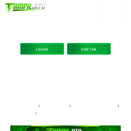
SITUS AMAN & TERPERCAYA
LOGIN
DAFTAR
TAMPILJITU JACKPOT SLOT
WILD BOUNTY SHOWDOWN
RP.8.000.000.,- LUNAS
29 DEC 2024
|
TAMPILJITU
|
BUKTI KEMENANGAN
|
285 VIEWS
|
0 COMMENTS