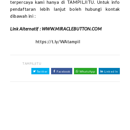
terpercaya kami hanya di TAMPILJITU. Untuk info
pendaftaran lebih lanjut boleh hubungi kontak
dibawah ini :
Link Alternatif : WWW.MIRACLEBUTTON.
COM
Whatsapp :
https://t.ly/WAtampil
TAGS —
TAMPILJITU
|
Twitter
Facebook
WhatsApp
Linked In
0 COMMENTS