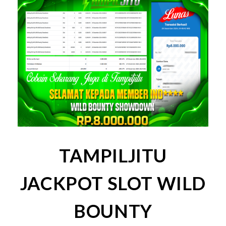
TAMPILJITU
JACKPOT SLOT WILD
BOUNTY