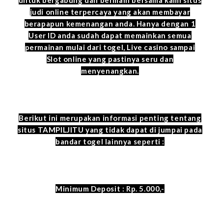
untuk bergabung dan bermain bersama kami situs
judi online terpercaya yang akan membayar
berapapun kemenangan anda. Hanya dengan 1
User ID anda sudah dapat memainkan semua
permainan mulai dari togel, Live casino sampai
Slot online yang pastinya seru dan
menyenangkan.
Berikut ini merupakan informasi penting tentang
situs TAMPILJITU yang tidak dapat di jumpai pada
bandar togel lainnya seperti :
Minimum Deposit : Rp. 5.000,-