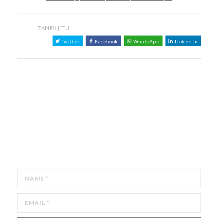
TAGS —
TAMPILJITU
|
Twitter
Facebook
WhatsApp
Linked In
4 COMMENTS
LEAVE A COMMENT