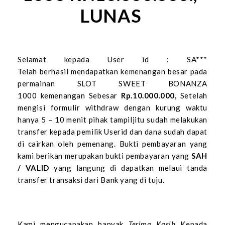
LUNAS
Selamat kepada User id : SA***
Telah
berhasil
mendapatkan kemenangan besar pada
permainan
SLOT
SWEET BONANZA
1000
kemenangan Sebesar
Rp.10.000.000,
Setelah
mengisi formulir withdraw dengan kurung waktu
hanya 5 – 10 menit pihak tampiljitu sudah melakukan
transfer kepada pemilik Userid dan dana sudah dapat
di cairkan oleh pemenang.
Bukti pembayaran yang
kami berikan merupakan bukti pembayaran yang
SAH
/ VALID
yang langung di dapatkan melaui tanda
transfer transaksi dari Bank yang di tuju.
Kami mengucapakan banyak
Terima Kasih
Kepada