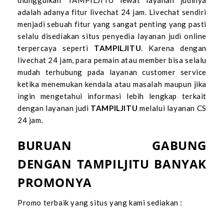
diunggulkan
TAMPILJITU
lewat layanan judinya
adalah adanya fitur livechat 24 jam. Livechat sendiri
menjadi sebuah fitur yang sangat penting yang pasti
selalu disediakan situs penyedia layanan judi online
terpercaya seperti
TAMPILJITU
. Karena dengan
livechat 24 jam, para pemain atau member bisa selalu
mudah terhubung pada layanan customer service
ketika menemukan kendala atau masalah maupun jika
ingin mengetahui informasi lebih lengkap terkait
dengan layanan judi
TAMPILJITU
melalui layanan CS
24 jam.
BURUAN GABUNG
DENGAN
TAMPILJITU
BANYAK
PROMONYA
Promo terbaik yang situs yang kami sediakan :