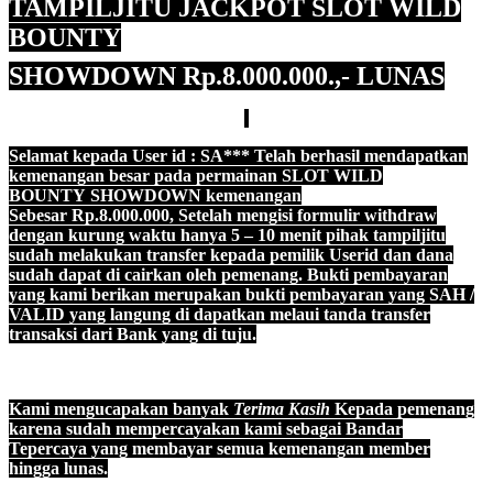
TAMPILJITU JACKPOT SLOT WILD
BOUNTY
SHOWDOWN Rp.8.000.000.,- LUNAS
Selamat kepada User id : SA*** Telah
berhasil
mendapatkan
kemenangan besar pada permainan
SLOT WILD
BOUNTY
SHOWDOWN
kemenangan
Sebesar
Rp.8.000.000, Setelah mengisi formulir withdraw
dengan kurung waktu hanya 5 – 10 menit pihak tampiljitu
sudah melakukan transfer kepada pemilik Userid dan dana
sudah dapat di cairkan oleh pemenang.
Bukti pembayaran
yang kami berikan merupakan bukti pembayaran yang
SAH /
VALID
yang langung di dapatkan melaui tanda transfer
transaksi dari Bank yang di tuju.
Kami mengucapakan banyak
Terima Kasih
Kepada pemenang
karena sudah mempercayakan kami sebagai Bandar
Tepercaya yang membayar semua kemenangan member
hingga lunas.