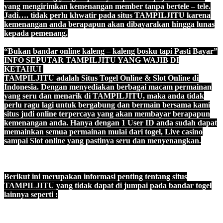
yang mengirimkan kemenangan member tanpa bertele – tele.
Jadi…. tidak perlu khwatir pada situs TAMPILJITU karena
kemenangan anda berapapun akan dibayarakan hingga lunas
kepada pemenang.
“Bukan bandar online kaleng – kaleng bosku tapi Pasti Bayar”
INFO SEPUTAR TAMPILJITU YANG WAJIB DI
KETAHUI
TAMPILJITU adalah Situs Togel Online & Slot Online di
Indonesia. Dengan menyediakan berbagai macam permainan
yang seru dan menarik di TAMPILJITU, maka anda tidak
perlu ragu lagi untuk bergabung dan bermain bersama kami
situs judi online terpercaya yang akan membayar berapapun
kemenangan anda. Hanya dengan 1 User ID anda sudah dapat
memainkan semua permainan mulai dari togel, Live casino
sampai Slot online yang pastinya seru dan menyenangkan.
Berikut ini merupakan informasi penting tentang situs
TAMPILJITU yang tidak dapat di jumpai pada bandar togel
lainnya seperti :