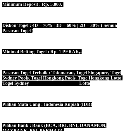
Minimum Deposit : Rp. 5.000,-
Diskon Togel : 4D = 70% | 3D = 60% | 2D = 30% ( Semua
Pasaran Togel )
Minimal Betting Togel : Rp. 1 PERAK,-
Pasaran Togel Terbaik : Totomacau, Togel Singapore, Togel
Sydney Pools, Togel Hongkong Pools, Toge Hongkong Lotto,
Togel Sydney Lotto
Pilihan Mata Uang : Indonesia Rupiah (IDR)
Pilihan Bank : Bank (BCA, BRI, BNI, DANAMON,
MAYBANK, BSI, PERMATA,