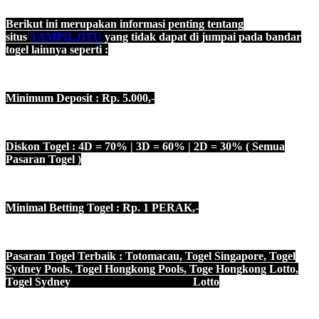
Berikut ini merupakan informasi penting tentang
situs
TAMPILJITU
yang tidak dapat di jumpai pada bandar
togel lainnya seperti :
Minimum Deposit :
Rp. 5.000,-
Diskon Togel :
4D = 70% | 3D = 60% | 2D = 30% ( Semua
Pasaran Togel )
Minimal Betting Togel :
Rp. 1 PERAK,-
Pasaran Togel Terbaik :
Totomacau, Togel Singapore, Togel
Sydney Pools, Togel Hongkong Pools, Toge Hongkong Lotto,
Togel Sydney Lotto