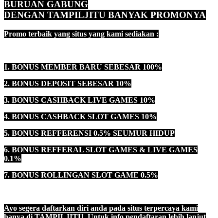
BURUAN GABUNG
DENGAN
TAMPILJITU
BANYAK PROMONYA
Promo terbaik yang situs yang kami sediakan :
1.
BONUS MEMBER BARU SEBESAR 100%
2. BONUS DEPOSIT SEBESAR 10%
3.
BONUS CASHBACK LIVE GAMES 10%
4. BONUS CASHBACK SLOT GAMES 10%
5. BONUS REFFERENSI 0.5% SEUMUR HIDUP
6. BONUS REFFERAL SLOT GAMES & LIVE GAMES
0.1%
7. BONUS ROLLINGAN SLOT GAME 0.5%
Ayo segera daftarkan diri anda pada situs terpercaya kami
hanya di TAMPILJITU. Untuk info pendaftaran lebih lanjut