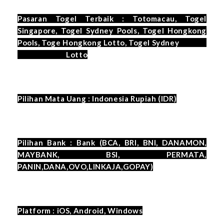
Pasaran Togel Terbaik :
Totomacau, Togel
Singapore, Togel Sydney Pools, Togel Hongkong
Pools, Toge Hongkong Lotto, Togel Sydney
Lotto
Pilihan Mata Uang :
Indonesia Rupiah (IDR)
Pilihan Bank :
Bank (BCA, BRI, BNI, DANAMON,
MAYBANK, BSI, PERMATA,
PANIN,DANA,OVO,LINKAJA,GOPAY)
Platform :
iOS, Android, Windows