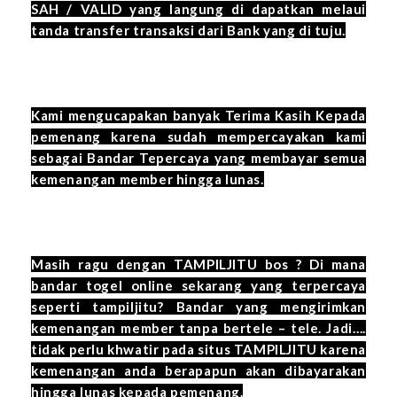
SAH / VALID yang langung di dapatkan melaui
tanda transfer transaksi dari Bank yang di tuju.
Kami mengucapakan banyak Terima Kasih Kepada
pemenang karena sudah mempercayakan kami
sebagai Bandar Tepercaya yang membayar semua
kemenangan member hingga lunas.
Masih ragu dengan TAMPILJITU bos ? Di mana
bandar togel online sekarang yang terpercaya
seperti tampiljitu? Bandar yang mengirimkan
kemenangan member tanpa bertele – tele. Jadi….
tidak perlu khwatir pada situs TAMPILJITU karena
kemenangan anda berapapun akan dibayarakan
hingga lunas kepada pemenang.