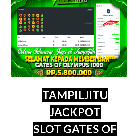
TAMPILJITU
JACKPOT
SLOT
GATES OF