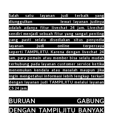
Salah satu layanan judi terbaik yang
diunggulkan
TAMPILJITU
lewat layanan judinya
adalah adanya fitur livechat 24 jam. Livechat
sendiri menjadi sebuah fitur yang sangat penting
yang pasti selalu disediakan situs penyedia
layanan judi online terpercaya
seperti TAMPILJITU. Karena dengan livechat 24
jam, para pemain atau member bisa selalu mudah
terhubung pada layanan customer service ketika
menemukan kendala atau masalah maupun jika
ingin mengetahui informasi lebih lengkap terkait
dengan layanan judi TAMPILJITU melalui layanan
CS 24 jam.
BURUAN GABUNG
DENGAN
TAMPILJITU
BANYAK