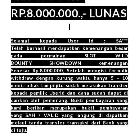
RP.8.000.000.,- LUNAS
Selamat kepada User id : SA***
Telah
berhasil
mendapatkan kemenangan besar
pada permainan
SLOT WILD
BOUNTY
SHOWDOWN
kemenangan
Sebesar
Rp.8.000.000, Setelah mengisi formulir
withdraw dengan kurung waktu hanya 5 – 10
menit pihak tampiljitu sudah melakukan transfer
kepada pemilik Userid dan dana sudah dapat di
cairkan oleh pemenang.
Bukti pembayaran yang
kami berikan merupakan bukti pembayaran
yang
SAH / VALID
yang langung di dapatkan
melaui tanda transfer transaksi dari Bank yang
di tuju.