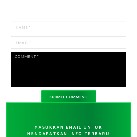
LEAVE A COMMENT
SUBMIT COMMENT
MASUKKAN EMAIL UNTUK
MENDAPATKAN INFO TERBARU