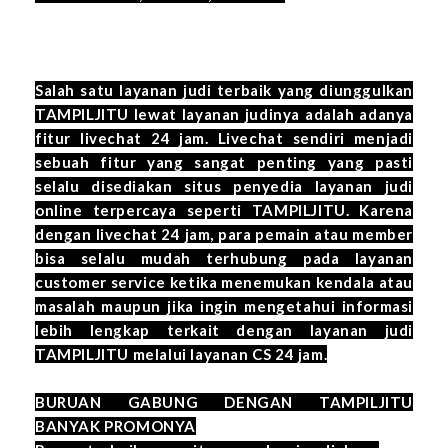
Salah satu layanan judi terbaik yang diunggulkan
TAMPILJITU lewat layanan judinya adalah adanya
fitur livechat 24 jam. Livechat sendiri menjadi
sebuah fitur yang sangat penting yang pasti
selalu disediakan situs penyedia layanan judi
online terpercaya seperti TAMPILJITU. Karena
dengan livechat 24 jam, para pemain atau member
bisa selalu mudah terhubung pada layanan
customer service ketika menemukan kendala atau
masalah maupun jika ingin mengetahui informasi
lebih lengkap terkait dengan layanan judi
TAMPILJITU melalui layanan CS 24 jam.
BURUAN GABUNG DENGAN TAMPILJITU
BANYAK PROMONYA