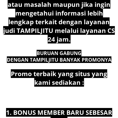
atau masalah maupun jika ingin
mengetahui informasi lebih
lengkap terkait dengan layanan
judi TAMPILJITU melalui layanan CS
24 jam.
BURUAN GABUNG
DENGAN
TAMPILJITU
BANYAK PROMONYA
Promo terbaik yang situs yang
kami sediakan :
1.
BONUS MEMBER BARU SEBESAR