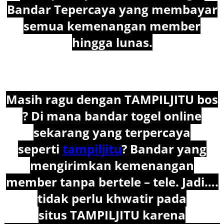
Bandar Tepercaya yang membayar
semua kemenangan member
hingga lunas.
Masih ragu dengan TAMPILJITU
bos
? Di mana bandar togel online
sekarang yang terpercaya
seperti
tampiljitu
? Bandar yang
mengirimkan kemenangan
member tanpa bertele – tele. Jadi….
tidak perlu khwatir pada
situs TAMPILJITU karena