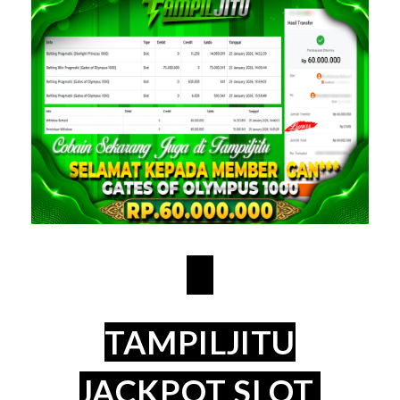
TAMPILJITU
JACKPOT SLOT