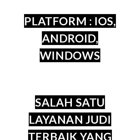
PLATFORM :
IOS,
ANDROID,
WINDOWS
SALAH SATU
LAYANAN JUDI
TERBAIK YANG