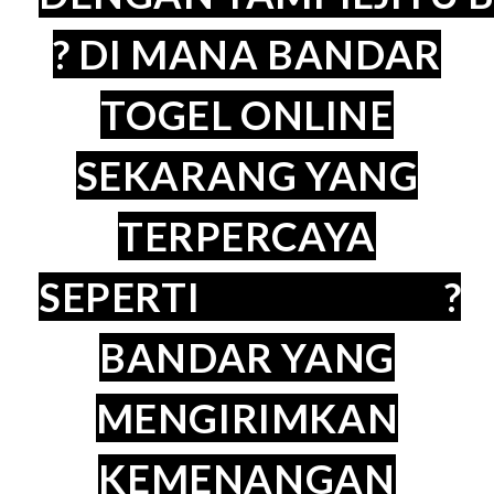
? DI MANA BANDAR
TOGEL ONLINE
SEKARANG YANG
TERPERCAYA
SEPERTI
TAMPILJITU
?
BANDAR YANG
MENGIRIMKAN
KEMENANGAN