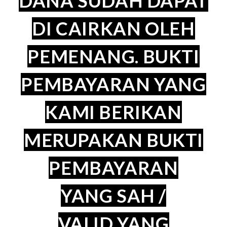
DANA SUDAH DAPAT
DI CAIRKAN OLEH
PEMENANG.
BUKTI
PEMBAYARAN YANG
KAMI BERIKAN
MERUPAKAN BUKTI
PEMBAYARAN
YANG
SAH /
VALID
YANG