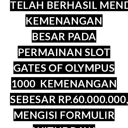
TELAH
BERHASIL
MEN
KEMENANGAN
BESAR PADA
PERMAINAN SLOT
GATES OF OLYMPUS
1000
KEMENANGAN
SEBESAR
RP.60.000.00
MENGISI FORMULIR