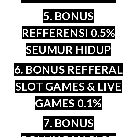
5. BONUS
REFFERENSI 0.5%
SEUMUR HIDUP
6. BONUS REFFERAL
SLOT GAMES & LIVE
GAMES 0.1%
7. BONUS