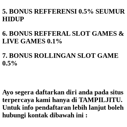
5. BONUS REFFERENSI 0.5% SEUMUR
HIDUP
6. BONUS REFFERAL SLOT GAMES &
LIVE GAMES 0.1%
7. BONUS ROLLINGAN SLOT GAME
0.5%
Ayo segera daftarkan diri anda pada situs
terpercaya kami hanya di TAMPILJITU.
Untuk info pendaftaran lebih lanjut boleh
hubungi kontak dibawah ini :