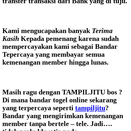
transfer transaksi dari Bank yang di tuju.
Kami mengucapakan banyak
Terima
Kasih
Kepada pemenang karena sudah
mempercayakan kami sebagai Bandar
Tepercaya yang membayar semua
kemenangan member hingga lunas.
Masih ragu dengan
TAMPILJITU
bos ?
Di mana bandar togel online sekarang
yang terpercaya seperti
tampiljitu
?
Bandar yang mengirimkan kemenangan
member tanpa bertele – tele. Jadi….