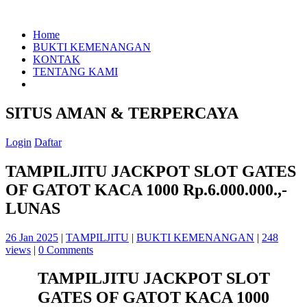
Home
BUKTI KEMENANGAN
KONTAK
TENTANG KAMI
SITUS AMAN & TERPERCAYA
Login
Daftar
TAMPILJITU JACKPOT SLOT GATES
OF GATOT KACA 1000 Rp.6.000.000.,-
LUNAS
26 Jan 2025
|
TAMPILJITU
|
BUKTI KEMENANGAN
|
248
views
|
0 Comments
TAMPILJITU JACKPOT SLOT
GATES OF GATOT KACA 1000