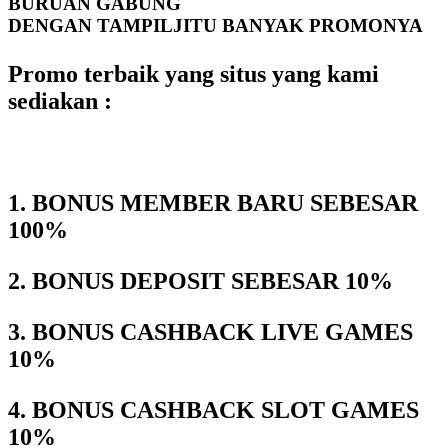
BURUAN GABUNG
DENGAN
TAMPILJITU
BANYAK PROMONYA
Promo terbaik yang situs yang kami
sediakan :
1.
BONUS MEMBER BARU SEBESAR
100%
2. BONUS DEPOSIT SEBESAR 10%
3.
BONUS CASHBACK LIVE GAMES
10%
4. BONUS CASHBACK SLOT GAMES
10%