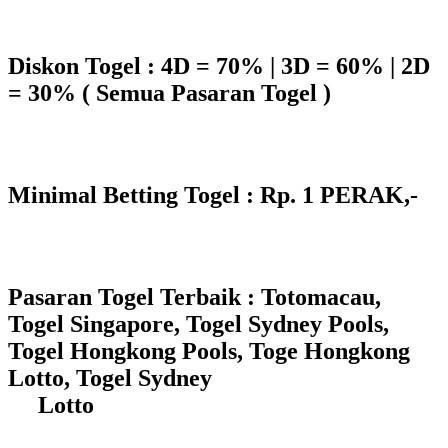
Diskon Togel :
4D = 70% | 3D = 60% | 2D
= 30% ( Semua Pasaran Togel )
Minimal Betting Togel :
Rp. 1 PERAK,-
Pasaran Togel Terbaik :
Totomacau,
Togel Singapore, Togel Sydney Pools,
Togel Hongkong Pools, Toge Hongkong
Lotto, Togel Sydney
Lotto