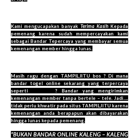
Kami mengucapakan banyak
Terima Kasih
Kepada
pemenang karena sudah mempercayakan kami
sebagai Bandar Tepercaya yang membayar semua
kemenangan member hingga lunas.
Masih ragu dengan TAMPILJITU
bos ? Di mana
bandar togel online sekarang yang terpercaya
seperti
tampiljitu
? Bandar yang mengirimkan
kemenangan member tanpa bertele – tele. Jadi….
tidak perlu khwatir pada situs TAMPILJITU karena
kemenangan anda berapapun akan dibayarakan
hingga lunas kepada pemenang.
“BUKAN BANDAR ONLINE KALENG – KALENG