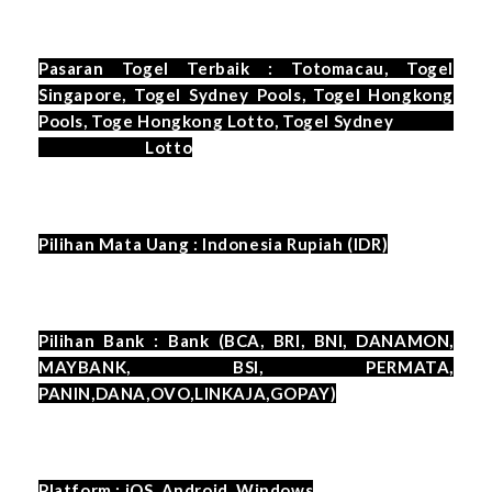
Pasaran Togel Terbaik :
Totomacau, Togel
Singapore, Togel Sydney Pools, Togel Hongkong
Pools, Toge Hongkong Lotto, Togel Sydney
Lotto
Pilihan Mata Uang :
Indonesia Rupiah (IDR)
Pilihan Bank :
Bank (BCA, BRI, BNI, DANAMON,
MAYBANK, BSI, PERMATA,
PANIN,DANA,OVO,LINKAJA,GOPAY)
Platform :
iOS, Android, Windows