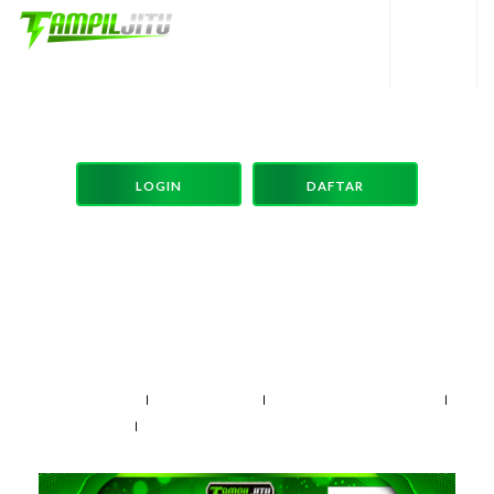
SITUS AMAN & TERPERCAYA
LOGIN
DAFTAR
TAMPILJITU JACKPOT DI
GAME SLOT GATES OF AZTEC
RP.10.000.000.,- LUNAS
04 JAN 2025
|
TAMPILJITU
|
BUKTI KEMENANGAN
|
229 VIEWS
|
0 COMMENTS