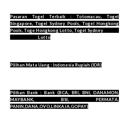
Pasaran Togel Terbaik : Totomacau, Togel
Singapore, Togel Sydney Pools, Togel Hongkong
Pools, Toge Hongkong Lotto, Togel Sydney
Lotto
Pilihan Mata Uang : Indonesia Rupiah (IDR)
Pilihan Bank : Bank (BCA, BRI, BNI, DANAMON,
MAYBANK, BSI, PERMATA,
PANIN,DANA,OVO,LINKAJA,GOPAY)