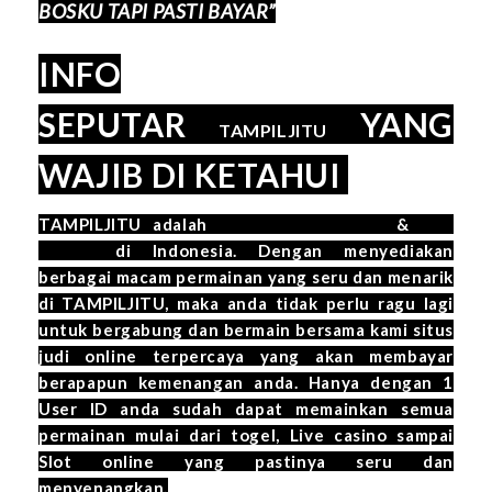
BOSKU TAPI PASTI BAYAR”
INFO
SEPUTAR
YANG
TAMPILJITU
WAJIB DI KETAHUI
TAMPILJITU
adalah
Situs Togel Online
&
Slot
Online
di Indonesia. Dengan menyediakan
berbagai macam permainan yang seru dan menarik
di
TAMPILJITU, maka anda tidak perlu ragu lagi
untuk bergabung dan bermain bersama kami situs
judi online terpercaya yang akan membayar
berapapun kemenangan anda. Hanya dengan 1
User ID anda sudah dapat memainkan semua
permainan mulai dari togel, Live casino sampai
Slot online yang pastinya seru dan
menyenangkan.