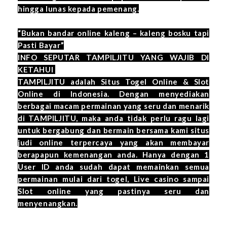
hingga lunas kepada pemenang.
“Bukan bandar online kaleng – kaleng bosku tapi
Pasti Bayar”
INFO SEPUTAR TAMPILJITU YANG WAJIB DI
KETAHUI
TAMPILJITU adalah Situs Togel Online & Slot
Online di Indonesia. Dengan menyediakan
berbagai macam permainan yang seru dan menarik
di TAMPILJITU, maka anda tidak perlu ragu lagi
untuk bergabung dan bermain bersama kami situs
judi online terpercaya yang akan membayar
berapapun kemenangan anda. Hanya dengan 1
User ID anda sudah dapat memainkan semua
permainan mulai dari togel, Live casino sampai
Slot online yang pastinya seru dan
menyenangkan.