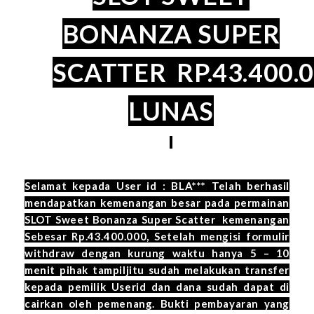
BONANZA SUPER
SCATTER
RP.43.400.0
LUNAS
Selamat kepada User id : BLA*** Telah berhasil
mendapatkan kemenangan besar pada permainan
SLOT
Sweet Bonanza Super Scatter
kemenangan
Sebesar Rp.43.400.000, Setelah mengisi formulir
withdraw dengan kurung waktu hanya 5 – 10
menit pihak tampiljitu sudah melakukan transfer
kepada pemilik Userid dan dana sudah dapat di
cairkan oleh pemenang. Bukti pembayaran yang