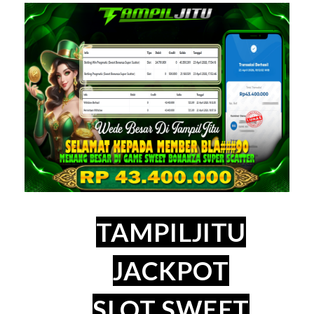
TAMPILJITU
JACKPOT
SLOT
SWEET